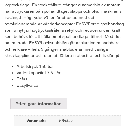
lågtrycksläge. En tryckställare stänger automatiskt av motorn
när avtryckaren på spolhandtaget släpps och ökar maskinens
livslängd. Högtryckstvätten är utrustad med det
revolutionerande användarkonceptet EASY!Force spolhandtag
som utnyttjar högtrycksstrålens rekyl och reducerar den kraft
som behövs för att hålla emot spolhandtaget till noll. Med det
patenterade EASY!Locksnabblås går anslutningen snabbare
och enklare – hela 5 gånger snabbare än med vanliga
skruvkopplingar och utan att förlora i robusthet och livslängd.
Arbetstryck 150 bar
Vattenkapacitet 7,5 L/m
Enfas
Easy!Force
Ytterligare information
Varumärke
Kärcher