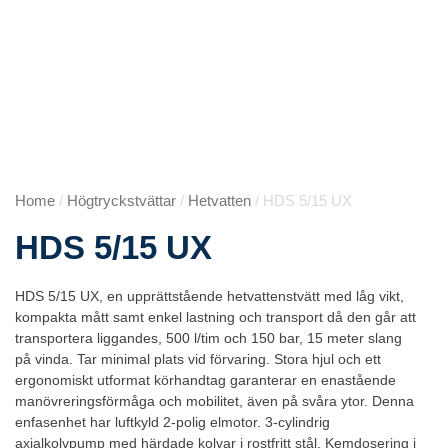
Home
/
Högtryckstvättar
/
Hetvatten
/ HDS 5/15 UX
HDS 5/15 UX
HDS 5/15 UX, en upprättstående hetvattenstvätt med låg vikt,
kompakta mått samt enkel lastning och transport då den går att
transportera liggandes, 500 l/tim och 150 bar, 15 meter slang
på vinda. Tar minimal plats vid förvaring. Stora hjul och ett
ergonomiskt utformat körhandtag garanterar en enastående
manövreringsförmåga och mobilitet, även på svåra ytor. Denna
enfasenhet har luftkyld 2-polig elmotor. 3-cylindrig
axialkolvpump med härdade kolvar i rostfritt stål. Kemdosering i