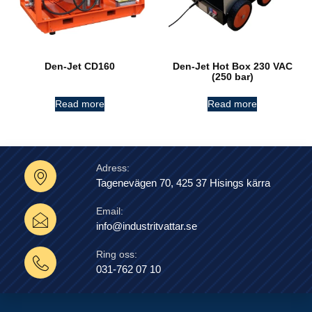
Den-Jet CD160
Den-Jet Hot Box 230 VAC
(250 bar)
Read more
Read more
Adress:
Tagenevägen 70, 425 37 Hisings kärra
Email:
info@industritvattar.se
Ring oss:
031-762 07 10