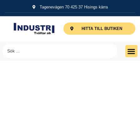
Tagenevägen 70 425 37 Hisings kärra
HITTA TILL BUTIKEN