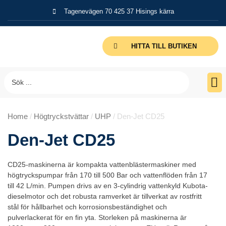
Tagenevägen 70 425 37 Hisings kärra
HITTA TILL BUTIKEN
Home
/
Högtryckstvättar
/
UHP
/ Den-Jet CD25
Den-Jet CD25
CD25-maskinerna är kompakta vattenblästermaskiner med
högtryckspumpar från 170 till 500 Bar och vattenflöden från 17
till 42 L/min. Pumpen drivs av en 3-cylindrig vattenkyld Kubota-
dieselmotor och det robusta ramverket är tillverkat av rostfritt
stål för hållbarhet och korrosionsbeständighet och
pulverlackerat för en fin yta. Storleken på maskinerna är