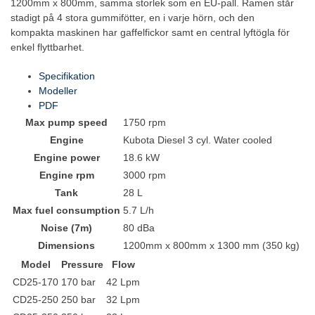
1200mm x 800mm, samma storlek som en EU-pall. Ramen står
stadigt på 4 stora gummifötter, en i varje hörn, och den
kompakta maskinen har gaffelfickor samt en central lyftögla för
enkel flyttbarhet.
Specifikation
Modeller
PDF
Max pump speed
1750 rpm
Engine
Kubota Diesel 3 cyl. Water cooled
Engine power
18.6 kW
Engine rpm
3000 rpm
Tank
28 L
Max fuel consumption
5.7 L/h
Noise (7m)
80 dBa
Dimensions
1200mm x 800mm x 1300 mm (350 kg)
Model
Pressure
Flow
CD25-170
170 bar
42 Lpm
CD25-250
250 bar
32 Lpm