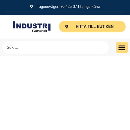
Tagenevägen 70 425 37 Hisings kärra
HITTA TILL BUTIKEN