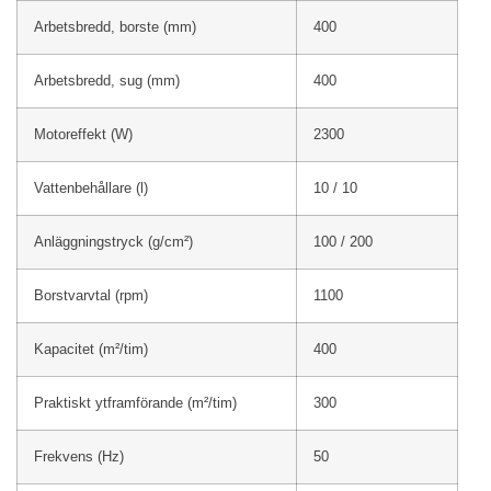
Arbetsbredd, borste (mm)
400
Arbetsbredd, sug (mm)
400
Motoreffekt (W)
2300
Vattenbehållare (l)
10 / 10
Anläggningstryck (g/cm²)
100 / 200
Borstvarvtal (rpm)
1100
Kapacitet (m²/tim)
400
Praktiskt ytframförande (m²/tim)
300
Frekvens (Hz)
50