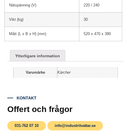
Nätspänning (V)
220 / 240
Vikt (kg)
30
Mått (L x B x H) (mm)
520 x 470 x 380
Ytterligare information
Varumärke
Kärcher
KONTAKT
Offert och frågor
031-762 07 10
info@industritvattar.se