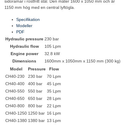
sidoramar i rostfritt stål. Den mäter 1600 x 1050 mm och är
1150 mm hög med en central lyftögla.
Specifikation
Modeller
PDF
Hydraulic pressure
230 bar
Hydraulic flow
105 Lpm
Engine power
32.8 kW
Dimensions
1600mm x 1050mm x 1150 mm (300 kg)
Model
Pressure
Flow
CH40-230
230 bar
70 Lpm
CH40-400
400 bar
45 Lpm
CH40-550
550 bar
35 Lpm
CH40-650
650 bar
28 Lpm
CH40-800
800 bar
22 Lpm
CH40-1250
1250 bar
16 Lpm
CH40-1380
1380 bar
13 Lpm