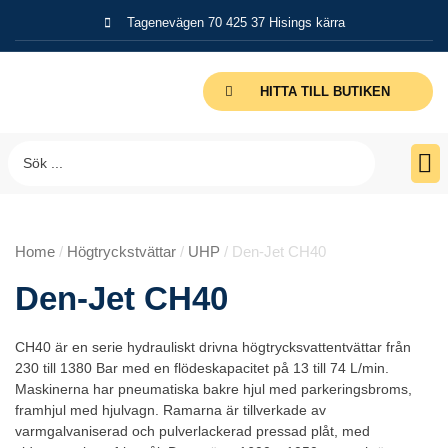
Tagenevägen 70 425 37 Hisings kärra
HITTA TILL BUTIKEN
Home
/
Högtryckstvättar
/
UHP
/ Den-Jet CH40
Den-Jet CH40
CH40 är en serie hydrauliskt drivna högtrycksvattentvättar från
230 till 1380 Bar med en flödeskapacitet på 13 till 74 L/min.
Maskinerna har pneumatiska bakre hjul med parkeringsbroms,
framhjul med hjulvagn. Ramarna är tillverkade av
varmgalvaniserad och pulverlackerad pressad plåt, med