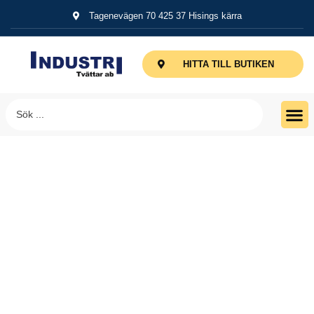
Tagenevägen 70 425 37 Hisings kärra
HITTA TILL BUTIKEN